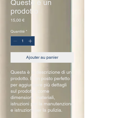
Questo è un
prodotto
Prix
15,00 €
Quantité
*
Ajouter au panier
Questa è la descrizione di un 
prodotto. È un posto perfetto 
per aggiungere più dettagli 
sul prodotto, come 
dimensioni, materiali, 
istruzioni per la manutenzione 
e istruzioni per la pulizia.