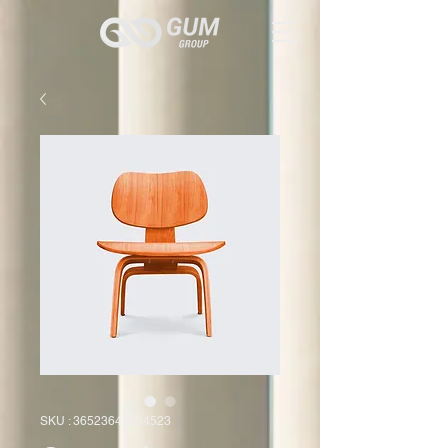
SKU : 36523641234523