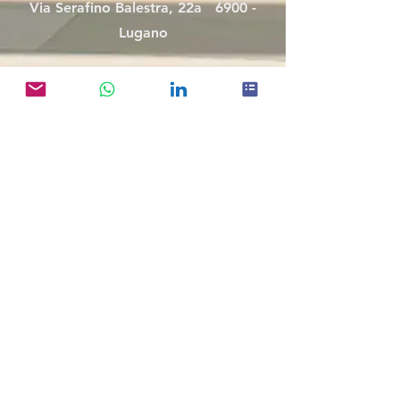
Via Serafino Balestra, 22a 6900 -
Lugano
Milano
Via Franco Russoli, 1
20122 - Milano
Connect with Gum
info@gumconsulting.com
WhatsApp
LinkedIn
Gum Group S.P.A - Partita IVA:
0943963096