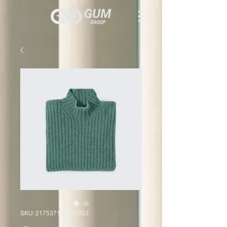
SKU: 217537123517253