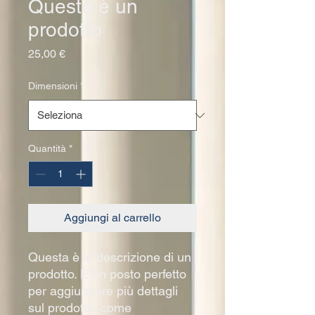
Questo è un
prodotto
Prezzo
25,00 €
Dimensioni
*
Quantità
*
Aggiungi al carrello
Questa è la descrizione di un 
prodotto. È un posto perfetto 
per aggiungere più dettagli 
sul prodotto, come 