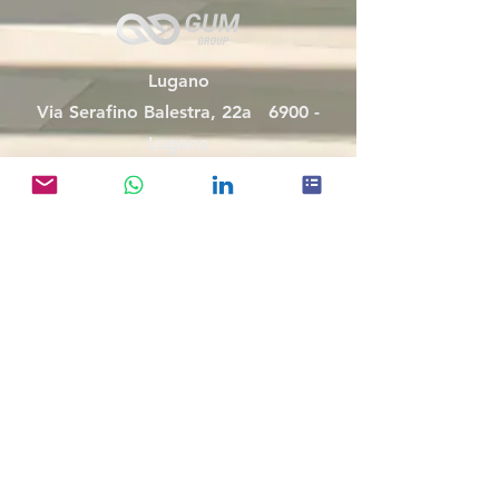
migliore per costruire fiducia e
rassicurare i tuoi clienti che possono
acquistare da te in tutta sicurezza.
Lugano
Via Serafino Balestra, 22a 6900 -
Lugano
Milano
Via Franco Russoli, 1
20122 - Milano
Connettiti con Gum
info@gumconsulting.com
WhatsApp
LinkedIn
Gum Group S.P.A - Partita IVA: