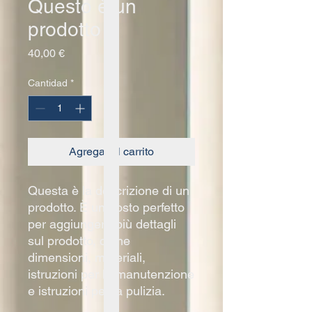
Questo è un
prodotto
Precio
40,00 €
Cantidad
*
Agregar al carrito
Questa è la descrizione di un 
prodotto. È un posto perfetto 
per aggiungere più dettagli 
sul prodotto, come 
dimensioni, materiali, 
istruzioni per la manutenzione 
e istruzioni per la pulizia.