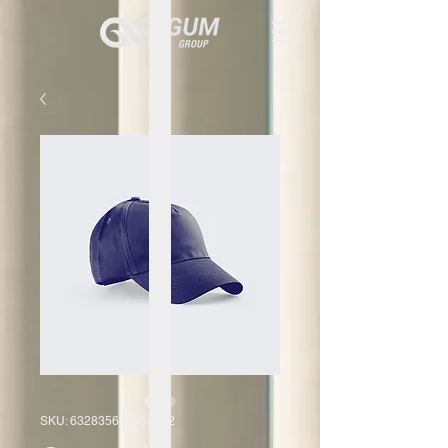
SKU: 632835642834572