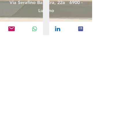
Via Serafino Balestra, 22a 6900 -
Lugano
Milano
Via Franco Russoli, 1
20122 - Milano
Connect with Gum
info@gumconsulting.com
WhatsApp
LinkedIn
Gum Group S.P.A - Partita IVA:
0943963096