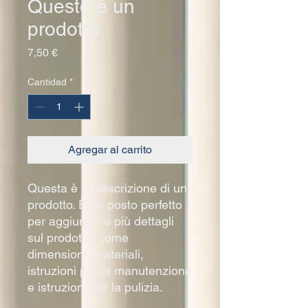
Questo è un
prodotto
Precio
7,50 €
Cantidad
*
Agregar al carrito
Questa è la descrizione di un 
prodotto. È un posto perfetto 
per aggiungere più dettagli 
sul prodotto, come 
dimensioni, materiali, 
istruzioni per la manutenzione 
e istruzioni per la pulizia.