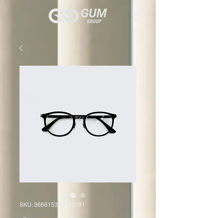
SKU: 366615376135191