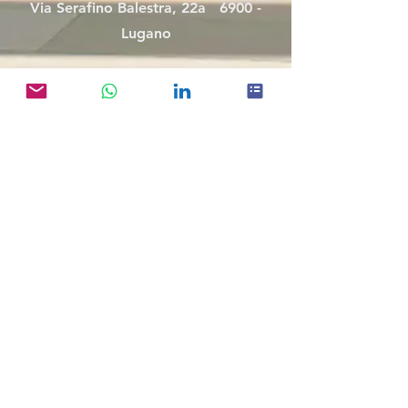
Via Serafino Balestra, 22a 6900 -
Lugano
Milano
Via Franco Russoli, 1
20122 - Milano
Connect with Gum
info@gumconsulting.com
WhatsApp
LinkedIn
Gum Group S.P.A - Partita IVA:
0943963096