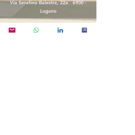
Via Serafino Balestra, 22a 6900 -
Lugano
Milano
Via Franco Russoli, 1
20122 - Milano
Connect with Gum
info@gumconsulting.com
WhatsApp
LinkedIn
Gum Group S.P.A - Partita IVA:
0943963096