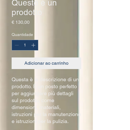
Questo è un
prodotto
Preço
€ 130,00
Quantidade
*
Adicionar ao carrinho
Questa è la descrizione di un 
prodotto. È un posto perfetto 
per aggiungere più dettagli 
sul prodotto, come 
dimensioni, materiali, 
istruzioni per la manutenzione 
e istruzioni per la pulizia.